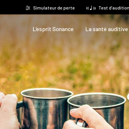
Simulateur de perte
Test d’auditio
L’esprit Sonance
La santé auditive
audition
thésiste: un savoir-faire
Les aides auditives
Les troubles de l’oreille
Infos prat
illage auditif étape par
ves et
Choisir un type d’aide auditive
Les pathologies de l’oreille
Financeme
 sonores
Histoire des aides auditives
Les acouphènes
rembours
res d’audition
usie
Les innovations auditives
L’hyperacousie
Halte aux 
ilosophie
déclin cognitif
L’entretien des aides auditives
FAQ
té & environnement