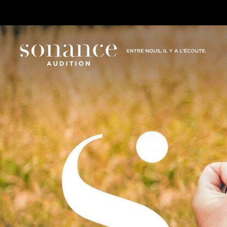
Audition et prévention
Les pertes d’
Audiopro
L’appare
L’audition: de l’oreille au
Pertes auditi
étape
cerveau
traumatismes
Nos cent
Le capital auditif: une notion
La presbyaco
Notre ph
méconnue
Le risque de 
Solidari
Les protections auditives