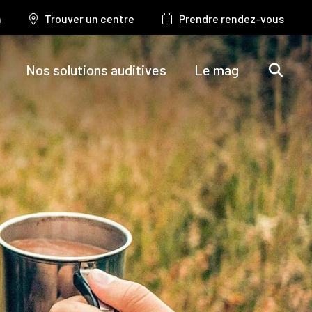
n
Trouver un centre
Prendre rendez-vous
Nos solutions auditives
Le mag
iques
nts et
ements
idées reçues