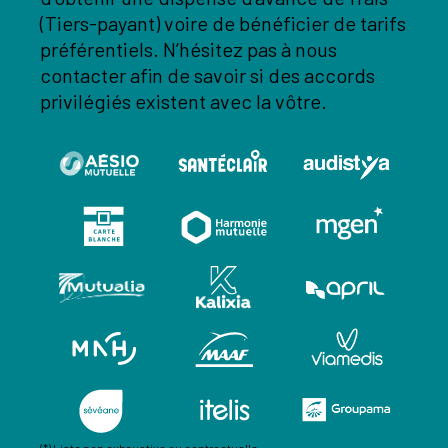
(Tiers-payant) voire de bénéficier de tarifs
préférentiels. N’hésitez pas à nous
contacter afin de savoir si des accords
privilégiés existent avec la vôtre.
(*) Liste non exhaustive ou contractuelle