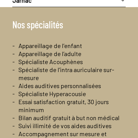
Jarnac
Sonance Audition
439 rue de Genac
Cécile Chardan
16170 Rouillac
14 Grand Rue
05 45 97 39 18
Nos spécialités
Contactez-nous par mail
16200 Jarnac
Voir la page Facebook du centre
05 45 32 78 88
Contactez-nous par mail
En savoir plus
Appareillage de l’enfant
Voir la page Facebook du centre
Appareillage de l’adulte
En savoir plus
Spécialiste Acouphènes
Spécialiste de l’intra auriculaire sur-
mesure
Aides auditives personnalisées
Spécialiste Hyperacousie
Essai satisfaction gratuit, 30 jours
minimum
Bilan auditif gratuit à but non médical
Suivi illimité de vos aides auditives
Accompagnement sur mesure et