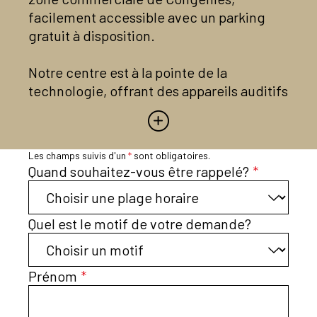
facilement accessible avec un parking
gratuit à disposition.
Notre centre est à la pointe de la
technologie, offrant des appareils auditifs
de dernière génération des marques les
plus reconnues. Nous vous proposons ces
solutions avancées à des tarifs
Les champs suivis d'un
*
sont obligatoires.
compétitifs, tout en respectant les
Quand souhaitez-vous être rappelé?
*
accords avec les mutuelles.
Nos engagements chez Sonance Audition
Quel est le motif de votre demande?
Congénies :
Prénom
*
Bilan auditif gratuit
: Venez découvrir
l’état de votre audition sans aucun frais.