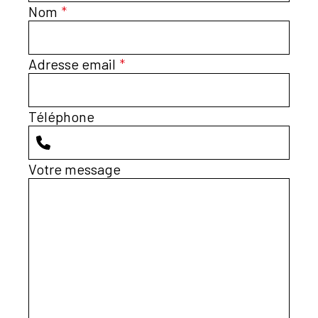
Personnalisation maximale
: Nos
Nom
*
appareils sont sélectionnés selon vos
exigences auditives spécifiques et
Adresse email
votre style de vie, en adéquation avec
*
votre budget. Nous offrons des
solutions allant des modèles 100%
Téléphone
santé jusqu’aux dernières innovations
rechargeables.
Expertise professionnelle
: Thibault
Votre message
Gerbe, diplômé et expérimenté,
s’occupe personnellement de tous les
appareillages et réglages.
Essai sans engagement
: Testez nos
aides auditives gratuitement jusqu’à
satisfaction.
Transparence garantie
: Un devis clair
et standardisé vous sera fourni pour