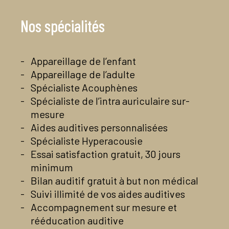
mardi
09:00-12:00
14:00-18:00
Nos spécialités
mercredi
09:00-12:00
jeudi
09:00-12:00
Appareillage de l’enfant
14:00-18:00
Appareillage de l’adulte
vendredi
09:00-12:00
Spécialiste Acouphènes
14:00-18:00
Spécialiste de l’intra auriculaire sur-
samedi
Fermé
mesure
dimanche
Fermé
Aides auditives personnalisées
Spécialiste Hyperacousie
04 66 63 94 81
Essai satisfaction gratuit, 30 jours
Contactez-nous par mail
Voir la page Facebook du centre
minimum
En savoir plus
Bilan auditif gratuit à but non médical
Suivi illimité de vos aides auditives
Accompagnement sur mesure et
rééducation auditive