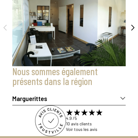
Nous sommes également
présents dans la région
Marguerittes
Thibault GERBE
14 Bis Avenue de Provence
4.9
/5
30320 MARGUERITTES
10
avis clients
lundi
09:00-12:00
Voir tous les avis
14:00-18:00