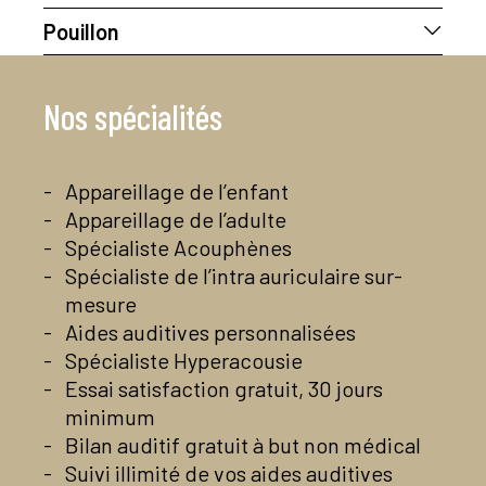
Georges Ormancey
Pouillon
Sonance Audition
6 Place du Cap de Pouy
Georges Ormancey
40500 Saint-Sever
Sonance Audition
05 82 84 36 28
Nos spécialités
31 Boulevard des Sports
Contactez-nous par mail
40350 Pouillon
Voir la page Facebook du centre
05 82 84 36 28
Contactez-nous par mail
En savoir plus
Appareillage de l’enfant
Voir la page Facebook du centre
Appareillage de l’adulte
En savoir plus
Spécialiste Acouphènes
Spécialiste de l’intra auriculaire sur-
mesure
Aides auditives personnalisées
Spécialiste Hyperacousie
Essai satisfaction gratuit, 30 jours
minimum
Bilan auditif gratuit à but non médical
Suivi illimité de vos aides auditives