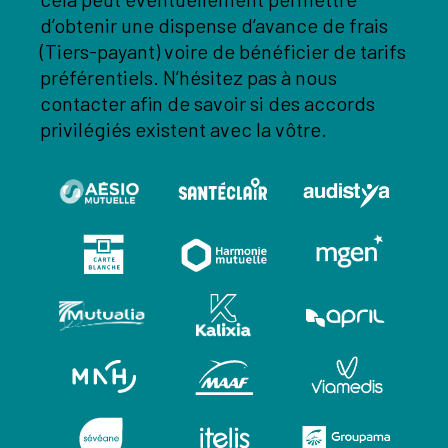
d’obtenir une dispense d’avance de frais
(Tiers-payant) voire de bénéficier de tarifs
préférentiels. N’hésitez pas à nous
contacter afin de savoir si des accords
privilégiés existent avec la vôtre.