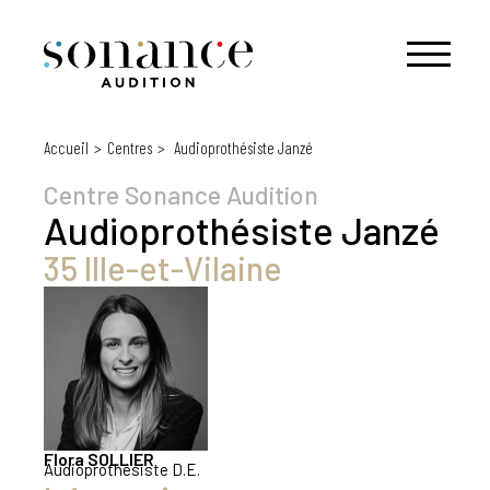
Accueil
Centres
Audioprothésiste Janzé
Centre Sonance Audition
Audioprothésiste
Janzé
35 Ille-et-Vilaine
Flora
SOLLIER
Audioprothésiste D.E.