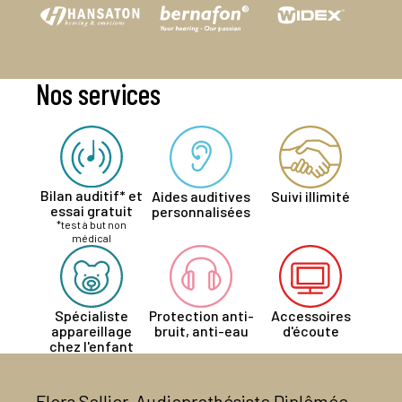
Nos services
Bilan auditif* et
Aides auditives
Suivi illimité
essai gratuit
personnalisées
*test à but non
médical
Spécialiste
Protection anti-
Accessoires
appareillage
bruit, anti-eau
d'écoute
chez l'enfant
Flora Sollier, Audioprothésiste Diplômée