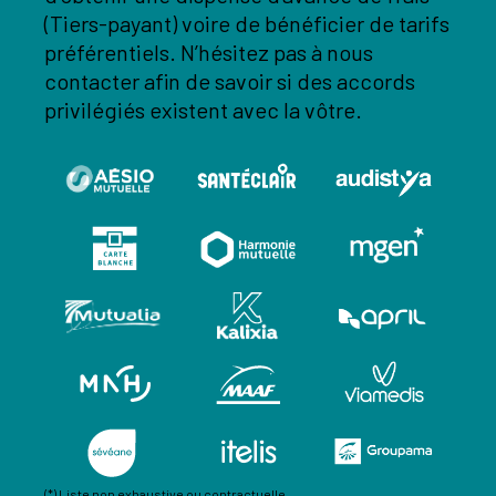
(Tiers-payant) voire de bénéficier de tarifs
préférentiels. N’hésitez pas à nous
contacter afin de savoir si des accords
privilégiés existent avec la vôtre.
(*) Liste non exhaustive ou contractuelle