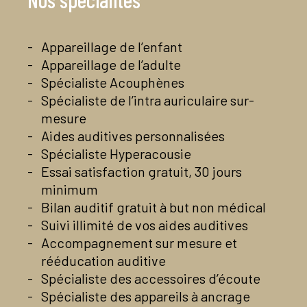
Jeudi 9h-12H et 14h – 18h
jeudi
09:00-12:30
14:00-17:30
Vendredi 9h-12h et 14h-18h
Appareillage de l’enfant
vendredi
09:00-12:30
Appareillage de l’adulte
Possibilité de rendez-vous en dehors de ces
14:00-17:30
horaires
Spécialiste Acouphènes
samedi
Fermé
02.99.61.03.98
Spécialiste de l’intra auriculaire sur-
Contactez-nous par mail
dimanche
Fermé
mesure
Voir la page Facebook du centre
Aides auditives personnalisées
En savoir plus
02 23 30 99 50
Spécialiste Hyperacousie
Contactez-nous par mail
Voir la page Facebook du centre
Essai satisfaction gratuit, 30 jours
minimum
En savoir plus
Bilan auditif gratuit à but non médical
Suivi illimité de vos aides auditives
Accompagnement sur mesure et
rééducation auditive
Spécialiste des accessoires d’écoute
Spécialiste des appareils à ancrage