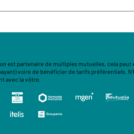
on est partenaire de multiples mutuelles, cela peut
ayant) voire de bénéficier de tarifs préférentiels. N
nt avec la vôtre.