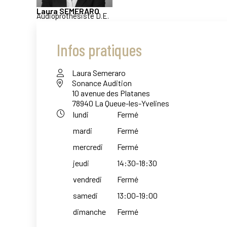
Laura
SEMERARO
Audioprothésiste D.E.
Infos pratiques
Laura Semeraro
Sonance Audition
10 avenue des Platanes
78940 La Queue-les-Yvelines
lundi
Fermé
mardi
Fermé
mercredi
Fermé
jeudi
14:30-18:30
vendredi
Fermé
samedi
13:00-19:00
dimanche
Fermé