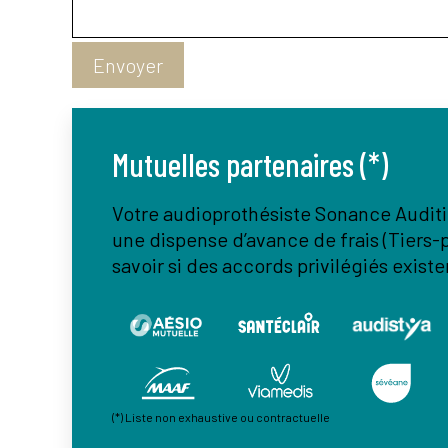
Envoyer
Mutuelles partenaires (*)
Votre audioprothésiste Sonance Auditi
une dispense d’avance de frais (Tiers-p
savoir si des accords privilégiés existe
(*) Liste non exhaustive ou contractuelle