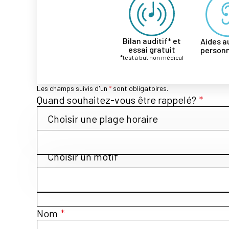
Bilan auditif* et
Aides a
essai gratuit
personn
*test à but non médical
Les champs suivis d'un
*
sont obligatoires.
Quand souhaitez-vous être rappelé?
*
Choisir une plage horaire
Quel est le motif de votre demande?
Choisir un motif
Prénom
*
Nom
*