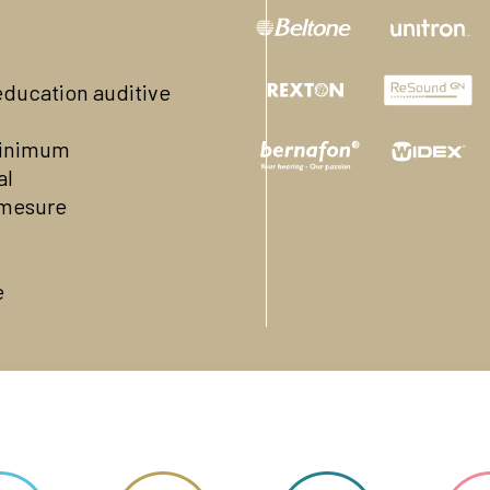
01 30 41 48 96
Contactez-nous par mail
Voir la page Facebook du cen
ducation auditive
En savoir plus
 minimum
al
r-mesure
e