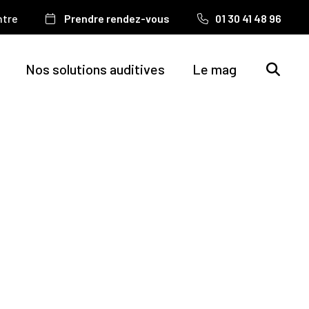
ntre
Prendre rendez-vous
01 30 41 48 96
Nos solutions auditives
Le mag
iques
nts et
ements
idées reçues