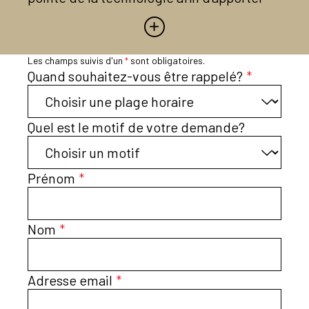
une expérience patient et une qualité
optimale. Sonance Audition a à cœur
d’apporter à l’ensemble de ses patients
Les champs suivis d'un
*
sont obligatoires.
une satisfaction, un accueil, une prise en
Quand souhaitez-vous être rappelé?
*
charge et un résultat irréprochable.
Nous vous recevons dans des locaux
Quel est le motif de votre demande?
neufs et modernes.
Prénom
*
Nom
*
Adresse email
*