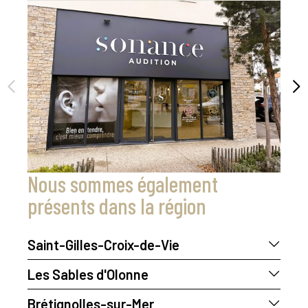
Nous sommes également
présents dans la région
Saint-Gilles-Croix-de-Vie
Sébastien Bouancheau
Les Sables d'Olonne
Sonance Audition
7 rue du Bac
Sébastien Bouancheau
Brétignolles-sur-Mer
85800 Saint-Gilles-Croix-de-Vie