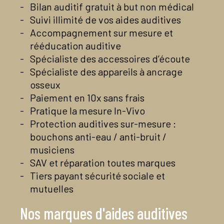
Bilan auditif gratuit à but non médical
Voir la page Facebook du centre
Contactez-nous par mail
Voir la page Facebook du centre
Suivi illimité de vos aides auditives
02 51 98 51 12
En savoir plus
Contactez-nous par mail
Accompagnement sur mesure et
En savoir plus
Voir la page Facebook du centre
rééducation auditive
En savoir plus
Spécialiste des accessoires d’écoute
Spécialiste des appareils à ancrage
osseux
Paiement en 10x sans frais
Pratique la mesure In-Vivo
Protection auditives sur-mesure :
bouchons anti-eau / anti-bruit /
musiciens
SAV et réparation toutes marques
Tiers payant sécurité sociale et
mutuelles
Nos marques d'aides auditives