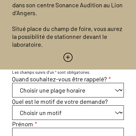
dans son centre Sonance Audition au Lion
d’Angers.
Situé place du champ de foire, vous aurez
la possibilité de stationner devant le
laboratoire.
Votre audioprothésiste indépendante
vous accompagnera lors de votre
Les champs suivis d'un
*
sont obligatoires.
appareillage, ainsi que pour l’entretien et
Quand souhaitez-vous être rappelé?
*
le suivi de vos équipements auditifs.
Équipée d’un matériel haut de gamme et
Quel est le motif de votre demande?
travaillant avec des appareils auditifs de
dernière génération, vous bénéficierez
d’une prise en charge sur mesure adaptée
Prénom
*
aux besoins de chacun.