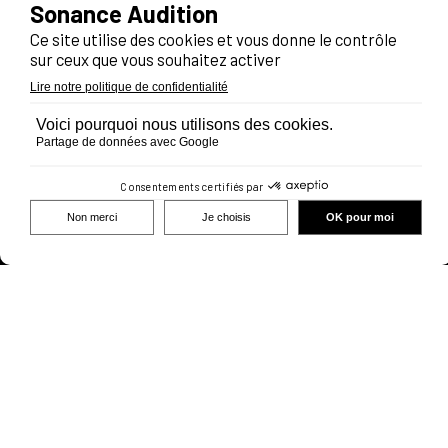
Les étapes d’un appareillage auditif
Nos valeurs
Solidarité & environnement
Votre santé auditive
Entendre et comprendre
Les pertes et traumatismes sonores
Les acouphènes
Prendre rendez-vous
02 41 18 20 36
FAQ
Testez votre audition en ligne
Trouver un centre
Nos solutions auditives
Comment choisir son appareil auditif?
Les différents types d’appareils auditifs : les
comprendre pour mieux les choisir