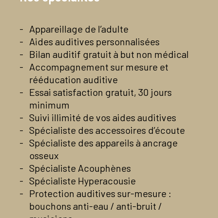
Maison de la Santé
4 Rue de la Vieille Poste
Appareillage de l’adulte
49112 Pellouailles-les-Vignes – Verrières-en-Anjou
Aides auditives personnalisées
lundi
Fermé
Bilan auditif gratuit à but non médical
mardi
09:00-12:30
Accompagnement sur mesure et
14:00-18:00
rééducation auditive
mercredi
Fermé
Essai satisfaction gratuit, 30 jours
jeudi
09:00-12:30
minimum
14:00-18:00
Suivi illimité de vos aides auditives
vendredi
Fermé
Spécialiste des accessoires d’écoute
samedi
Fermé
Spécialiste des appareils à ancrage
osseux
dimanche
Fermé
Spécialiste Acouphènes
02 41 18 20 36
Spécialiste Hyperacousie
Contactez-nous par mail
Protection auditives sur-mesure :
Voir la page Facebook du centre
bouchons anti-eau / anti-bruit /
En savoir plus