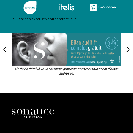
(*) Liste non exhaustive ou contractuelle
Un devis détaillé vous est remis gratuitement avant tout achat d’aides
auditives.