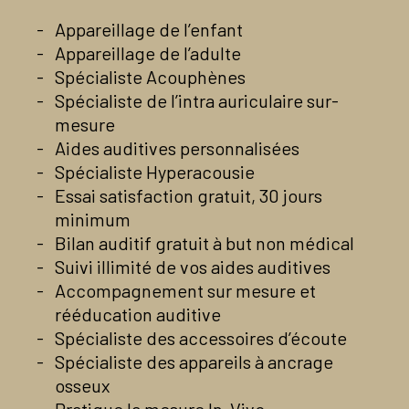
En savoir plus
Voir la page Facebook du centre
Appareillage de l’enfant
En savoir plus
Appareillage de l’adulte
Spécialiste Acouphènes
Spécialiste de l’intra auriculaire sur-
mesure
Aides auditives personnalisées
Spécialiste Hyperacousie
Essai satisfaction gratuit, 30 jours
minimum
Bilan auditif gratuit à but non médical
Suivi illimité de vos aides auditives
Accompagnement sur mesure et
rééducation auditive
Spécialiste des accessoires d’écoute
Spécialiste des appareils à ancrage
osseux