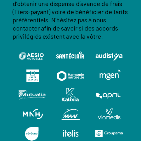
d’obtenir une dispense d’avance de frais
(Tiers-payant) voire de bénéficier de tarifs
préférentiels. N’hésitez pas à nous
contacter afin de savoir si des accords
privilégiés existent avec la vôtre.