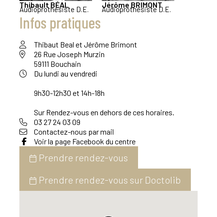
Thibault
BÉAL
Jérôme
BRIMONT
Audioprothésiste D.E.
Audioprothésiste D.E.
Infos pratiques
Thibaut Beal et Jérôme Brimont
26 Rue Joseph Murzin
59111 Bouchain
Du lundi au vendredi
9h30-12h30 et 14h-18h
Sur Rendez-vous en dehors de ces horaires.
03 27 24 03 09
Contactez-nous par mail
Voir la page Facebook du centre
Prendre rendez-vous
Prendre rendez-vous sur Doctolib