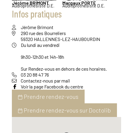
Jérôme
BRIMONT
Margaux
PORTE
Audioprothésiste D.E.
Audioprothésiste D.E.
Infos pratiques
Jérôme Brimont
290 rue des Bourreliers
59320 HALLENNES-LEZ-HAUBOURDIN
Du lundi au vendredi
9h30-12h30 et 14h-18h
Sur Rendez-vous en dehors de ces horaires.
03 20 88 47 76
Contactez-nous par mail
Voir la page Facebook du centre
Prendre rendez-vous
Prendre rendez-vous sur Doctolib