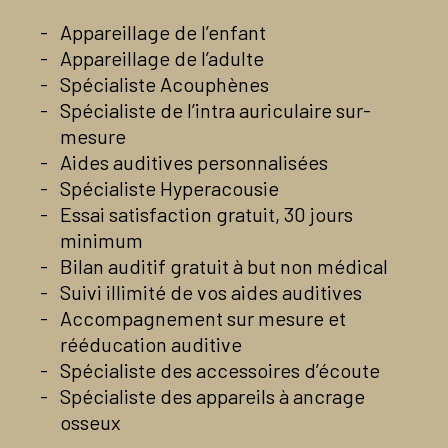
En savoir plus
Voir la page Facebook du centre
Appareillage de l’enfant
En savoir plus
Appareillage de l’adulte
Spécialiste Acouphènes
Spécialiste de l’intra auriculaire sur-
mesure
Aides auditives personnalisées
Spécialiste Hyperacousie
Essai satisfaction gratuit, 30 jours
minimum
Bilan auditif gratuit à but non médical
Suivi illimité de vos aides auditives
Accompagnement sur mesure et
rééducation auditive
Spécialiste des accessoires d’écoute
Spécialiste des appareils à ancrage
osseux