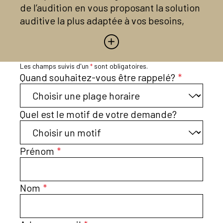
de l’audition en vous proposant la solution
auditive la plus adaptée à vos besoins,
ajustée avec notre protocole de mesures
acoustiques, dans un environnement
chaleureux et disposant des dernières
Les champs suivis d'un
*
sont obligatoires.
technologies.
Quand souhaitez-vous être rappelé?
*
N’hésitez pas à nous contacter pour un
bilan auditif gratuit.
Quel est le motif de votre demande?
Vous pouvez bénéficier d’essais d’aides
auditives personnalisées pendant un mois
Prénom
*
sans engagement et sans frais (sur
prescription médicale) et nous offrons la
Nom
*
possibilité de tester les accessoires
d’écoute dans un espace dédié.