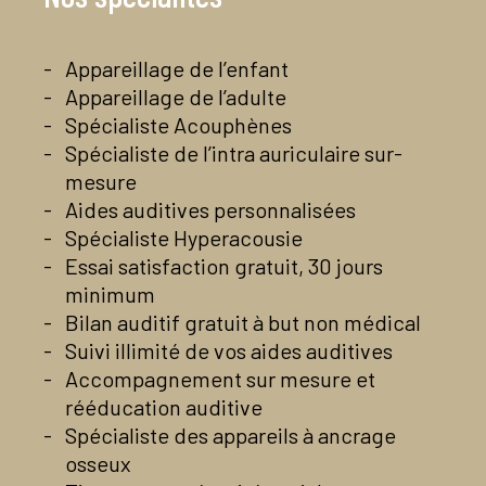
Lundi au Samedi : 9h30 à 12h30 et 14h00 à
02 35 36 58 11
Samedi
: 9h00 – 12h30 et 13h30- 18h00
Mardi au Samedi: 9h30-19h
19h00
En savoir plus
Contactez-nous par mail
02 35 36 58 11
02 35 36 58 11
Voir la page Facebook du centre
Appareillage de l’enfant
Contactez-nous par mail
Contactez-nous par mail
Voir la page Facebook du centre
Voir la page Facebook du centre
En savoir plus
Appareillage de l’adulte
02 35 36 58 11
Contactez-nous par mail
En savoir plus
Spécialiste Acouphènes
En savoir plus
Voir la page Facebook du centre
Spécialiste de l’intra auriculaire sur-
En savoir plus
mesure
Aides auditives personnalisées
Spécialiste Hyperacousie
Essai satisfaction gratuit, 30 jours
minimum
Bilan auditif gratuit à but non médical
Suivi illimité de vos aides auditives
Accompagnement sur mesure et
rééducation auditive
Spécialiste des appareils à ancrage
osseux