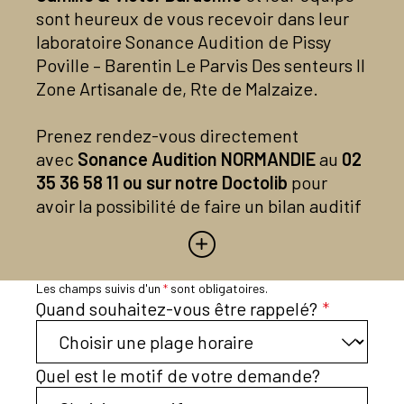
sont heureux de vous recevoir dans leur
laboratoire Sonance Audition de Pissy
Poville – Barentin Le Parvis Des senteurs II
Zone Artisanale de, Rte de Malzaize.
Prenez rendez-vous directement
avec
Sonance Audition NORMANDIE
au
02
35 36 58 11 ou sur notre Doctolib
pour
avoir la possibilité de faire un bilan auditif
gratuit
et/ou d’essayer les appareils
auditifs dernière génération,
gratuitement et sans engagement.
Les champs suivis d'un
*
sont obligatoires.
Quand souhaitez-vous être rappelé?
*
Que vous ayez une perte auditive, des
acouphènes ou une hyperacousie nous
pourrons vous proposer des solutions
Quel est le motif de votre demande?
personnalisées.