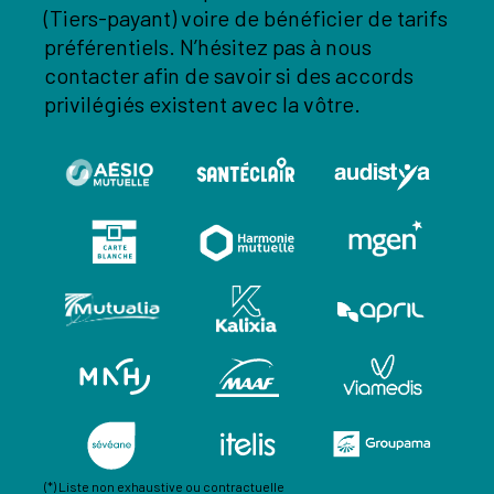
(Tiers-payant) voire de bénéficier de tarifs
préférentiels. N’hésitez pas à nous
contacter afin de savoir si des accords
privilégiés existent avec la vôtre.
(*) Liste non exhaustive ou contractuelle