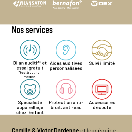
Nos services
Bilan auditif* et
Aides auditives
Suivi illimité
essai gratuit
personnalisées
*test à but non
médical
Spécialiste
Protection anti-
Accessoires
appareillage
bruit, anti-eau
d'écoute
chez l'enfant
Camille & Victor Dardenne
et leur équipe