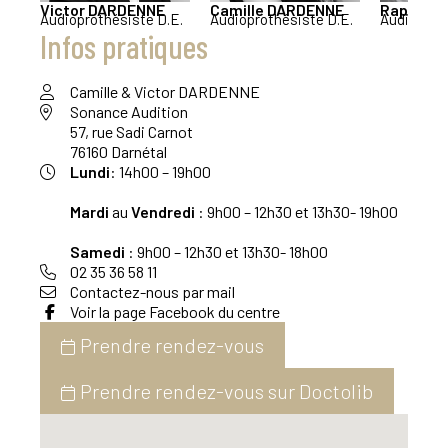
Victor
DARDENNE
Camille
DARDENNE
Raphaël
Audioprothésiste D.E.
Audioprothésiste D.E.
Audioprot
Infos pratiques
Camille & Victor DARDENNE
Sonance Audition
57, rue Sadi Carnot
76160 Darnétal
Lundi
: 14h00 – 19h00
Mardi
au
Vendredi
: 9h00 – 12h30 et 13h30- 19h00
Samedi
: 9h00 – 12h30 et 13h30- 18h00
02 35 36 58 11
Contactez-nous par mail
Voir la page Facebook du centre
Prendre rendez-vous
Prendre rendez-vous sur Doctolib