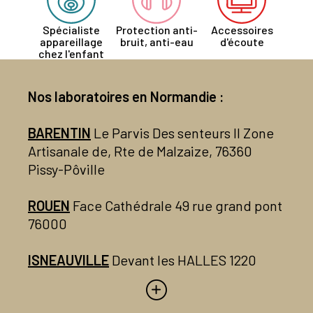
Spécialiste
Protection anti-
Accessoires
appareillage
bruit, anti-eau
d'écoute
chez l'enfant
Nos laboratoires en Normandie :
BARENTIN
Le Parvis Des senteurs II Zone
Artisanale de, Rte de Malzaize, 76360
Pissy-Pôville
ROUEN
Face Cathédrale 49 rue grand pont
76000
ISNEAUVILLE
Devant les HALLES 1220
Route de Neufchâtel 76230