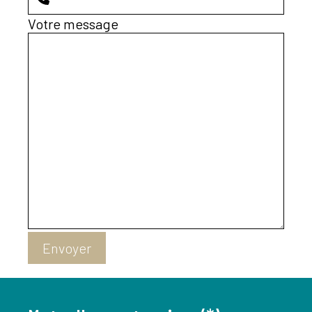
Votre message
Prenez rendez-vous directement
avec
Sonance Audition NORMANDIE
au
02
35 36 58 11 ou sur notre Doctolib
pour
avoir la possibilité de faire un bilan auditif
gratuit
et/ou d’essayer les appareils
auditifs dernière génération,
gratuitement et sans engagement.
Que vous ayez une perte auditive, des
acouphènes ou une hyperacousie nous
pourrons vous proposer des solutions
personnalisées.
Envoyer