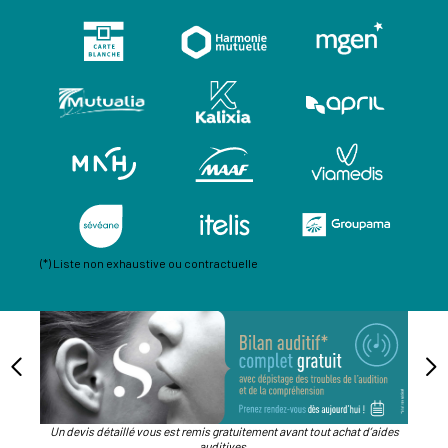
(*) Liste non exhaustive ou contractuelle
Un devis détaillé vous est remis gratuitement avant tout achat d’aides
auditives.