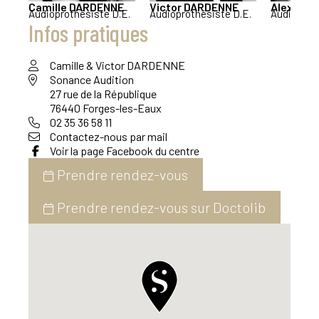
Camille
DARDENNE
Victor
DARDENNE
Alexandr
Audioprothésiste D.E.
Audioprothésiste D.E.
Audioprot
Infos pratiques
Camille & Victor DARDENNE
Sonance Audition
27 rue de la République
76440 Forges-les-Eaux
02 35 36 58 11
Contactez-nous par mail
Voir la page Facebook du centre
Prendre rendez-vous
Prendre rendez-vous sur Doctolib