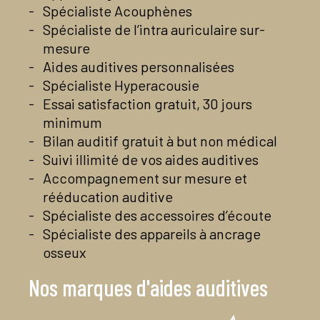
Contactez-nous par mail
En savoir plus
Spécialiste Acouphènes
En savoir plus
Voir la page Facebook du centre
Spécialiste de l’intra auriculaire sur-
En savoir plus
mesure
Aides auditives personnalisées
Spécialiste Hyperacousie
Essai satisfaction gratuit, 30 jours
minimum
Bilan auditif gratuit à but non médical
Suivi illimité de vos aides auditives
Accompagnement sur mesure et
rééducation auditive
Spécialiste des accessoires d’écoute
Spécialiste des appareils à ancrage
osseux
Nos marques d'aides auditives